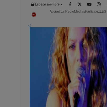
Espace membre
Emissions
Emission, talk
Accueil
La Radio
Médias
Participez
LES
Emission, talk
Tous
Lundi
Mardi
Mercredi
Carrefou
Jeudi, de 20
Chaque mois
300 associati