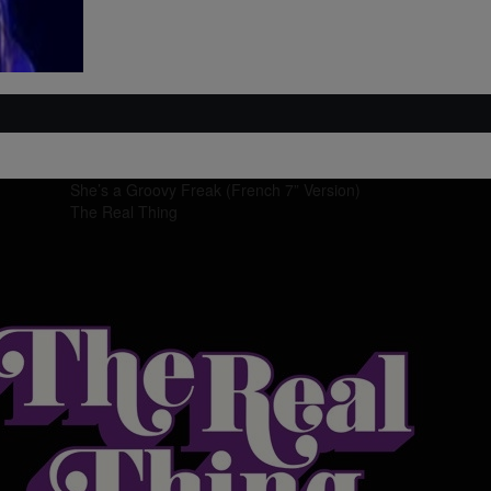
She’s a Groovy Freak (French 7” Version)
The Real Thing
n Spéciale