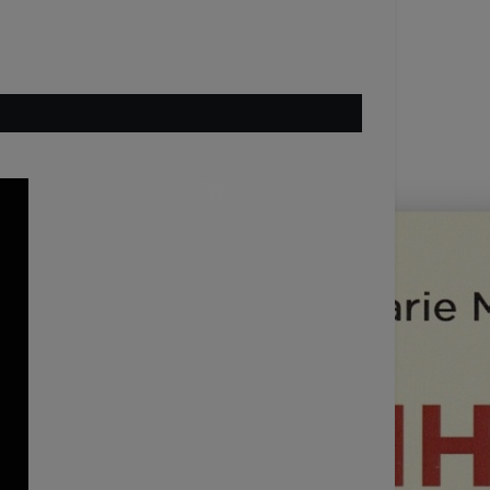
Plus
Dernières News
DÉCOUVREZ ET
COMMANDEZ LES
LIVRES DE JEAN-
MARIE MARCOS,
"BONHEUR
CHRONIQUE tome 1
et tome 2" !