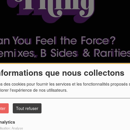
 21:00 à 21:30
yadjanian, micro en main, vous propose des reportages sur
u grands événements de la vie locale.
nformations que nous collectons
ns des cookies pour fournir les services et les fonctionnalités proposés s
iorer l'expérience de nos utilisateurs.
HOLD UP
HK ET LES SALTIMBANKS
ter
Tout refuser
nalytics
ilisation: Analyse