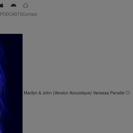
 PODCASTS
Contact
E
Jeudi
Vendredi
Samedi
Dimanche
r des Associations
:00 à 21:00
Marilyn & John (Version Acoustique)
Vanessa Paradis
E
, Richard Khayadjanian Vous permet de découvrir une des
ons sartrouvilloises.