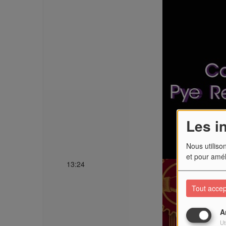
Mercredi, de
Richard Kha
les petits o
Les i
Nous utiliso
et pour amél
13:24
Tout accep
A
Ut