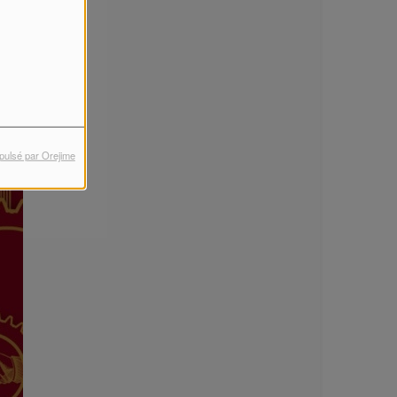
pulsé par Orejime
ilippes
Michel
DJ Vibe
rconnet
Gosselin
Plus
Dernières Photos