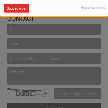
Capital sur M6, en tant que chroniqueur.
Propulsé par Orejime
Sauvegarder
CONTACT
(Le nom est obligatoire. )
(L’email est obligatoire. )
(Le message est obligatoire. )
(Captcha invalide. )