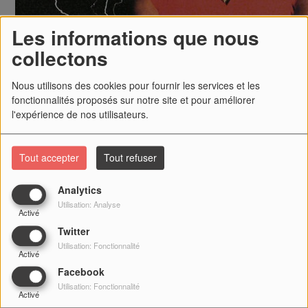
Les informations que nous
collectons
Nous utilisons des cookies pour fournir les services et les
fonctionnalités proposés sur notre site et pour améliorer
l'expérience de nos utilisateurs.
Tout accepter
Tout refuser
After Dark
Andy Gibb
Analytics
Utilisation: Analyse
Emma
Envoyez-nous vos dédicaces
-
Superbe émission et superbe radio Je vous embrasse fort
Activé
Twitter
Mardi, de 22:00 à 23:00
Utilisation: Fonctionnalité
Activé
Le Rnb, la funk, la soul et la dance avec des tubes, nouveautés et
Facebook
souvenirs. Composée de différentes rubriques, elle a accueilli
Utilisation: Fonctionnalité
Activé
notamment
François Xavier Ménage
, ancien présentateur de